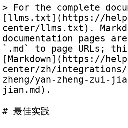
> For the complete docu
[llms.txt](https://help
center/llms.txt). Markd
documentation pages are
`.md` to page URLs; thi
[Markdown](https://help
center/zh/integrations/
zheng/yan-zheng-zui-jia
jian.md).

# 最佳实践
