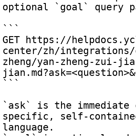
optional `goal` query p
```

GET https://helpdocs.yc
center/zh/integrations/
zheng/yan-zheng-zui-jia
jian.md?ask=<question>&
```

`ask` is the immediate 
specific, self-containe
language.
