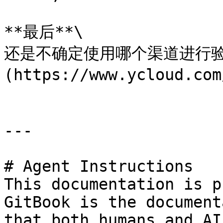
**最后**\

还是不确定使用哪个渠道进行验
(https://www.ycloud.com
---

# Agent Instructions

This documentation is p
GitBook is the document
that both humans and AI