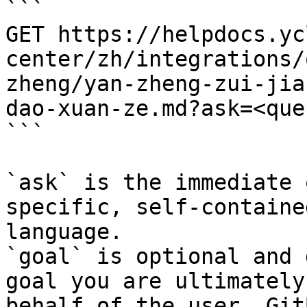
```

GET https://helpdocs.yc
center/zh/integrations/
zheng/yan-zheng-zui-jia
dao-xuan-ze.md?ask=<que
```

`ask` is the immediate 
specific, self-containe
language.

`goal` is optional and 
goal you are ultimately
behalf of the user. Git