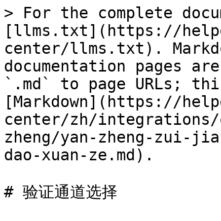
> For the complete docu
[llms.txt](https://help
center/llms.txt). Markd
documentation pages are
`.md` to page URLs; thi
[Markdown](https://help
center/zh/integrations/
zheng/yan-zheng-zui-jia
dao-xuan-ze.md).

# 验证通道选择
