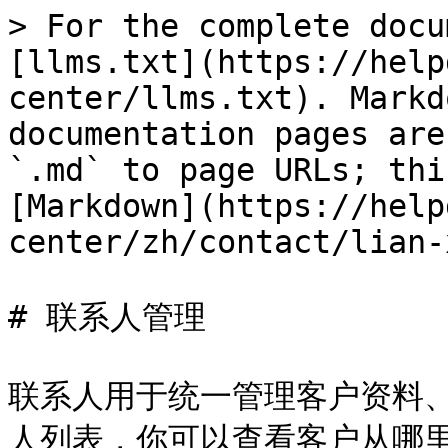
> For the complete docu
[llms.txt](https://help
center/llms.txt). Markd
documentation pages are
`.md` to page URLs; thi
[Markdown](https://help
center/zh/contact/lian-
# 联系人管理

联系人用于统一管理客户资料
人列表，你可以查看客户从哪