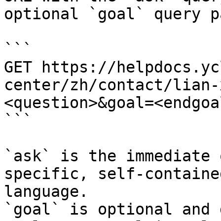
optional `goal` query p
```

GET https://helpdocs.yc
center/zh/contact/lian-
<question>&goal=<endgoal
```

`ask` is the immediate 
specific, self-containe
language.

`goal` is optional and 