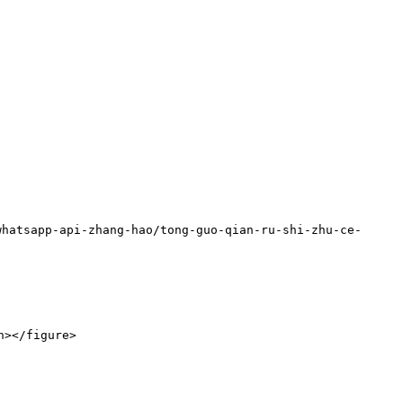
atsapp-api-zhang-hao/tong-guo-qian-ru-shi-zhu-ce-
></figure>
