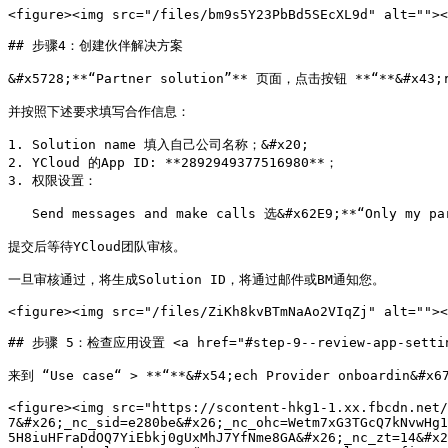
<figure><img src="/files/bm9s5Y23PbBd5SEcXL9d" alt=""><
## 步骤4：创建伙伴解决方案

&#x5728;**“Partner solution”** 页面，点击按钮 **“**&#x43;re
并按照下述要求填写合作信息：

1. Solution name 填入自己公司名称；&#x20;

2. YCloud 的App ID: **2892949377516980**；

3. 权限设置：

   Send messages and make calls 选&#x62E9;**“Only my partner”**

提交后等待YCloud团队审核。

一旦审核通过，将生成Solution ID，将通过邮件或BM通知您。

<figure><img src="/files/ZiKh8kvBTmNaAo2VIqZj" alt=""><
## 步骤 5：检查应用设置 <a href="#step-9--review-app-settings
来到 “Use case“ > **“**&#x54;ech Provider onboardin&#x
<figure><img src="https://scontent-hkg1-1.xx.fbcdn.net/
7&#x26;_nc_sid=e280be&#x26;_nc_ohc=Wetm7xG3TGcQ7kNvwHg1
5H8iuHFraDdOQ7YiEbkj0gUxMhJ7YfNme8GA&#x26;_nc_zt=14&#x2