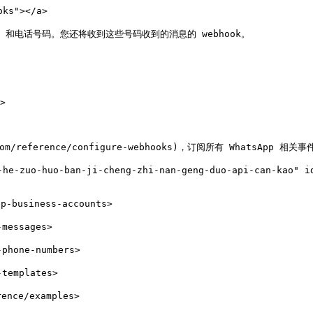
ks"></a>

A 和电话号码。您还将收到这些号码收到的消息的 webhook。

>

ud.com/reference/configure-webhooks)，订阅所有 WhatsApp
e-zuo-huo-ban-ji-cheng-zhi-nan-geng-duo-api-can-kao" id
-business-accounts>

essages>

hone-numbers>

emplates>

nce/examples>
