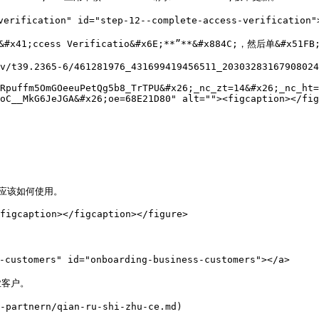
ification" id="step-12--complete-access-verification">
&#x41;ccess Verificatio&#x6E;**”**&#x884C;，然后单&#x51F
v/t39.2365-6/461281976_431699419456511_20303283167908024
Rpuffm5OmGOeeuPetQg5b8_TrTPU&#x26;_nc_zt=14&#x26;_nc_ht=
oC__MkG6JeJGA&#x26;oe=68E21D80" alt=""><figcaption></fig


应该如何使用。

figcaption></figcaption></figure>

stomers" id="onboarding-business-customers"></a>

客户。

artnern/qian-ru-shi-zhu-ce.md)
