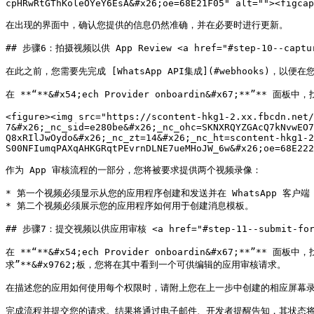
cpHRwRtGThKoleOYeY6EsA&#x26;oe=68E21F05" alt=""><figcap
在出现的界面中，确认您提供的信息仍然准确，并在必要时进行更新。

## 步骤6：拍摄视频以供 App Review <a href="#step-10--capture-v
在此之前，您需要先完成 [WhatsApp API集成](#webhooks)，以
在 **“**&#x54;ech Provider onboardin&#x67;**”** 面板中
<figure><img src="https://scontent-hkg1-2.xx.fbcdn.net/
7&#x26;_nc_sid=e280be&#x26;_nc_ohc=SKNXRQYZGAcQ7kNvwEO7
Q8xRIlJwOydo&#x26;_nc_zt=14&#x26;_nc_ht=scontent-hkg1-2
S00NFIumqPAXqAHKGRqtPEvrnDLNE7ueMHoJW_6w&#x26;oe=68E222
作为 App 审核流程的一部分，您将被要求提供两个视频录像：

* 第一个视频必须显示从您的应用程序创建和发送并在 WhatsApp 客户端
* 第二个视频必须展示您的应用程序如何用于创建消息模板。

## 步骤7：提交视频以供应用审核 <a href="#step-11--submit-for-app
在 **“**&#x54;ech Provider onboardin&#x67;**”** 面
求”**&#x9762;板，您将在其中看到一个可供编辑的应用审核请求。

在描述您的应用如何使用每个权限时，请附上您在上一步中创建的相应屏幕录
完成流程并提交您的请求。结果将通过电子邮件、开发者提醒告知，其状态将&#x572