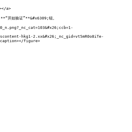
</a>

B;**“开始验证”**&#x6309;钮。

0_n.png?_nc_cat=103&#x26;ccb=1-
scontent-hkg1-2.xx&#x26;_nc_gid=vt5mR0o8iTe-
caption></figure>
