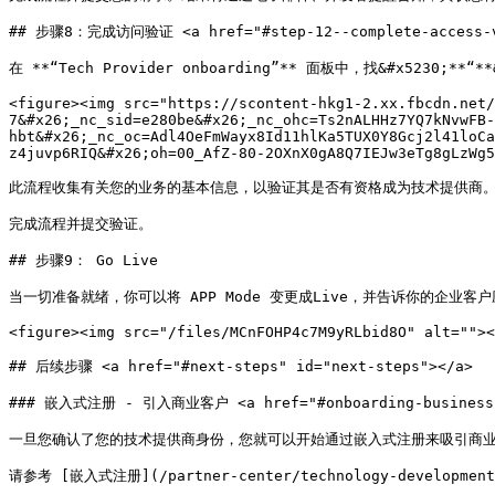
## 步骤8：完成访问验证 <a href="#step-12--complete-access-ver
在 **“Tech Provider onboarding”** 面板中，找&#x5230;**“**
<figure><img src="https://scontent-hkg1-2.xx.fbcdn.net/
7&#x26;_nc_sid=e280be&#x26;_nc_ohc=Ts2nALHHz7YQ7kNvwFB-
hbt&#x26;_nc_oc=Adl4OeFmWayx8Id11hlKa5TUX0Y8Gcj2l41loCa
z4juvp6RIQ&#x26;oh=00_AfZ-80-2OXnX0gA8Q7IEJw3eTg8gLzWg5
此流程收集有关您的业务的基本信息，以验证其是否有资格成为技术提供商。
完成流程并提交验证。

## 步骤9： Go Live

当一切准备就绪，你可以将 APP Mode 变更成Live，并告诉你的企业客户
<figure><img src="/files/MCnFOHP4c7M9yRLbid8O" alt=""><
## 后续步骤 <a href="#next-steps" id="next-steps"></a>

### 嵌入式注册 - 引入商业客户 <a href="#onboarding-business-cu
一旦您确认了您的技术提供商身份，您就可以开始通过嵌入式注册来吸引商业
请参考 [嵌入式注册](/partner-center/technology-development-p