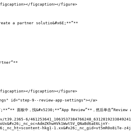
figcaption></figcaption></figure>

ate a partner solutio&#x6E;**”**

figcaption></figcaption></figure>

" id="step-9--review-app-settings"></a>

67;**”** 面板中，找&#x5230;**“App Review”**，然后单击“Review ap
v/t39.2365-6/461253641_1063537384766248_6312819233849241
oUx&#x26;_nc_oc=AdmZKhwHVk1Wwt5V_QNaBd6aE6LjnY-
6;_nc_ht=scontent-hkg1-1.xx&#x26;_nc_gid=vt5mR0o8iTe-z4j