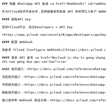
### 构建 WhatsApp API 集成 <a href="#webhooks" id="webhoo
作为YCloud技术开发伙伴，您将能够使用直接 API 来管理引入客户 WAB
#### 获取API key

登录YCloud平台，前往Developers > API key

<https://www.ycloud.com/console/#/app/developers/apikey
#### 配置 Webhook

请参考 YCloud [Configure Webhooks](https://docs.yclo
#### 更多 API 参考 <a href="#ycloud-ji-shu-ti-gong-shang-h
zhi-nan-geng-duo-api-can-kao"></a>

WABA 相关接口：<https://docs.ycloud.com/reference/whatsapp
消息相关接口：<https://docs.ycloud.com/reference/whatsapp-m
号码相关接口：<https://docs.ycloud.com/reference/whatsapp-p
模板相关接口：<https://docs.ycloud.com/reference/whatsapp-t
接口请求和 Webhook 推送示例：<https://docs.ycloud.com/refere