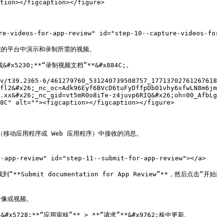
tion></figcaption></figure>

ideos-for-app-review" id="step-10--capture-videos-for-
便在您的平台中演示和录制所需的视频。

，找&#x5230;**“录制视频文档”**&#x884C;。

v/t39.2365-6/461279760_531240739508757_17713702761267618
fl2&#x26;_nc_oc=Adk96Eyf6BVcD6tuFyDffpDb01vhy6xfwLN8m6jm
.xx&#x26;_nc_gid=vt5mR0o8iTe-z4juvp6RIQ&#x26;oh=00_AfbLg
8C" alt=""><figcaption></figcaption></figure>

（移动应用程序或 Web 应用程序）中接收的消息。

-review" id="step-11--submit-for-app-review"></a>

板中，找到“**Submit documentation for App Review”**，然后
像或视频。

8;**“应用审核”** > **“请求”**&#x9762;板中更新。
