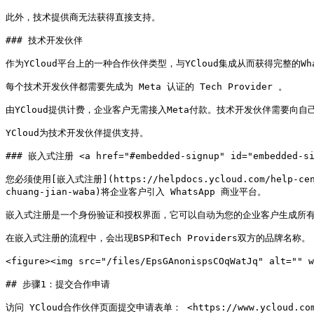
此外，技术提供商无法获得直接支持。

### 技术开发伙伴

作为YCloud平台上的一种合作伙伴类型，与YCloud集成从而获得完整的What
每个技术开发伙伴都需要先成为 Meta 认证的 Tech Provider 。

由YCloud提供计费，企业客户无需接入Meta付款。技术开发伙伴需要向自己
YCloud为技术开发伙伴提供支持。

### 嵌入式注册 <a href="#embedded-signup" id="embedded-sig
您必须使用[嵌入式注册](https://helpdocs.ycloud.com/help-center
chuang-jian-waba)将企业客户引入 WhatsApp 商业平台。

嵌入式注册是一个身份验证和授权界面，它可以自动为您的企业客户生成所有必需
在嵌入式注册的流程中，会出现BSP和Tech Providers双方的品牌名称。

<figure><img src="/files/EpsGAnonispsCOqWatJq" alt="
## 步骤1：提交合作申请

访问 YCloud合作伙伴页面提交申请表单： <https://www.ycloud.com/z