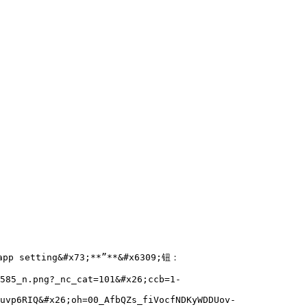
p setting&#x73;**”**&#x6309;钮：

585_n.png?_nc_cat=101&#x26;ccb=1-
uvp6RIQ&#x26;oh=00_AfbQZs_fiVocfNDKyWDDUov-