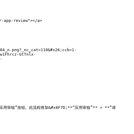
app-review"></a>

04_n.png?_nc_cat=110&#x26;ccb=1-
w1Fhrcz-GtTnlx-
-
点击“开始应用审核”按钮。此流程将加&#x8F7D;**“应用审核”** > **“请