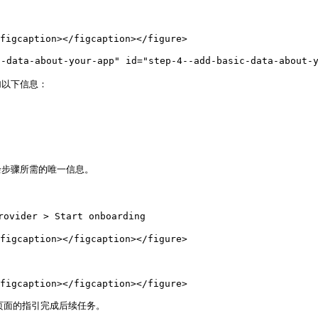
figcaption></figcaption></figure>

a-about-your-app" id="step-4--add-basic-data-about-yo
以下信息：

步骤所需的唯一信息。

vider > Start onboarding

figcaption></figcaption></figure>

figcaption></figcaption></figure>

照该页面的指引完成后续任务。
