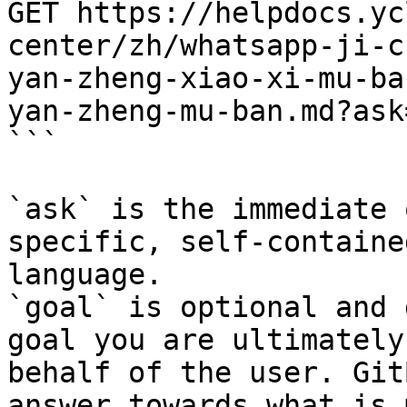
GET https://helpdocs.yc
center/zh/whatsapp-ji-c
yan-zheng-xiao-xi-mu-ba
yan-zheng-mu-ban.md?ask
```

`ask` is the immediate 
specific, self-containe
language.

`goal` is optional and 
goal you are ultimately
behalf of the user. Git
answer towards what is 