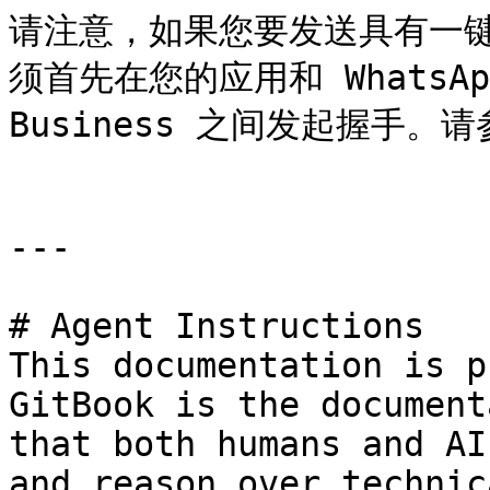
请注意，如果您要发送具有一
须首先在您的应用和 WhatsApp M
Business 之间发起握手。
---

# Agent Instructions

This documentation is p
GitBook is the document
that both humans and AI
and reason over technic