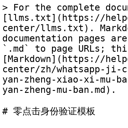
> For the complete docu
[llms.txt](https://help
center/llms.txt). Markd
documentation pages are
`.md` to page URLs; thi
[Markdown](https://help
center/zh/whatsapp-ji-c
yan-zheng-xiao-xi-mu-ba
yan-zheng-mu-ban.md).

# 零点击身份验证模板
