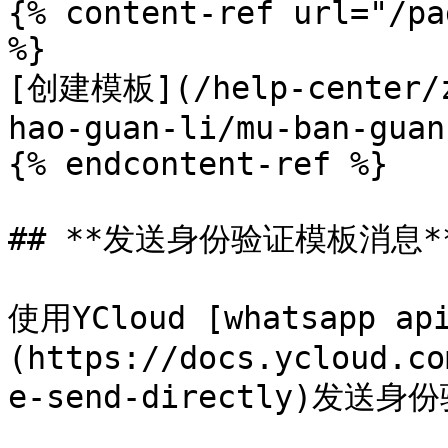
{% content-ref url="/pa
%}

[创建模板](/help-center/z
hao-guan-li/mu-ban-guan
{% endcontent-ref %}

## **发送身份验证模板消息**
使用YCloud [whatsapp ap
(https://docs.ycloud.co
e-send-directly)发送