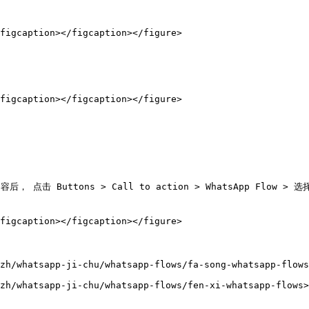
figcaption></figcaption></figure>

figcaption></figcaption></figure>

 点击 Buttons > Call to action > WhatsApp Flow >
figcaption></figcaption></figure>

zh/whatsapp-ji-chu/whatsapp-flows/fa-song-whatsapp-flows
zh/whatsapp-ji-chu/whatsapp-flows/fen-xi-whatsapp-flows>