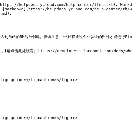
https://helpdocs.ycloud.com/help-center/llms.txt). Markd
 [Markdown](https://helpdocs.ycloud.com/help-center/zh/w
.md).

您需要进入到自己的BM后台创建。但请注意，**只有通过企业认证的账号才能进行Flo
处观看](https://developers.facebook.com/docs/what
figcaption></figcaption></figure>

figcaption></figcaption></figure>
